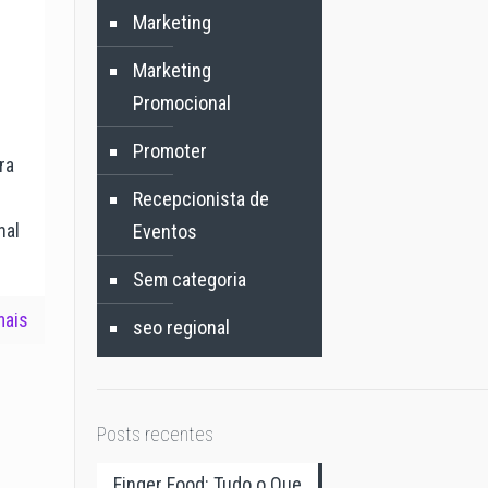
Marketing
Marketing
Promocional
Promoter
ra
Recepcionista de
nal
Eventos
Sem categoria
mais
seo regional
Posts recentes
Finger Food: Tudo o Que