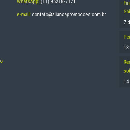
WhatsApp:
(11) 95218-7171
Fi
Sa
e-mail:
contato@aliancapromocoes.com.br
7 d
Per
13
no
Re
so
14