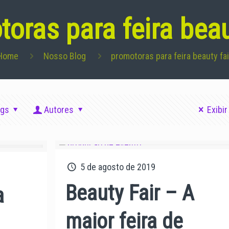
oras para feira beau
Home
Nosso Blog
promotoras para feira beauty fai
ags
Autores
Exibir
5 de agosto de 2019
Beauty Fair – A
a
maior feira de