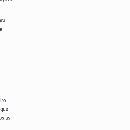
ara
te
.
iro
 que
os as
.