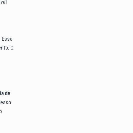
ável
. Esse
nto. O
ta de
cesso
o