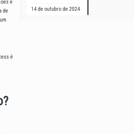
sões e
14 de outubro de 2024
a de
 um
tess é
o?