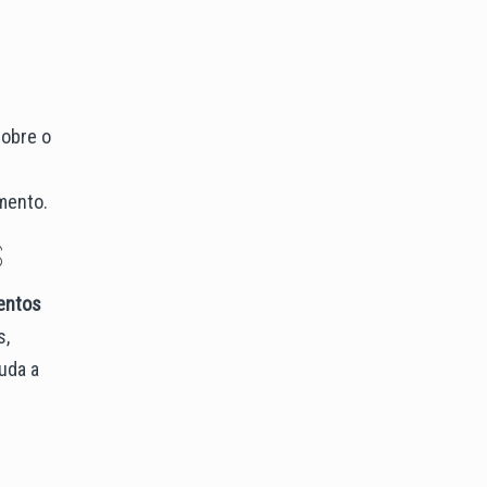
sobre o
mento.
s
entos
s,
juda a