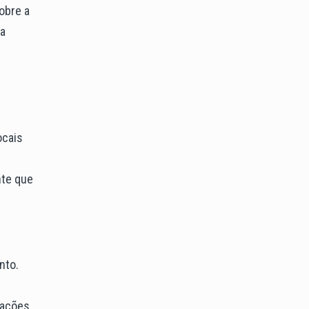
obre a
 a
ocais
nte que
nto.
mações