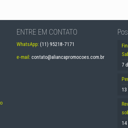
ENTRE EM CONTATO
Pos
WhatsApp:
(11) 95218-7171
Fi
Sa
e-mail:
contato@aliancapromocoes.com.br
7 d
Per
13
no
Re
so
14