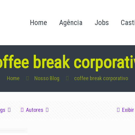
Home
Agência
Jobs
Cast
ffee break corporat
Home
Nosso Blog
coffee break corporativo
ags
Autores
Exibir