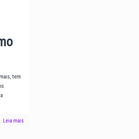
omo
 mais, tem
os
ma
Leia mais