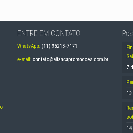
ENTRE EM CONTATO
Pos
WhatsApp:
(11) 95218-7171
Fi
Sa
e-mail:
contato@aliancapromocoes.com.br
7 d
Per
13
no
Re
so
14