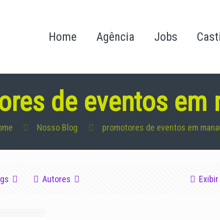
Home
Agência
Jobs
Cast
ores de eventos em
ome
Nosso Blog
promotores de eventos em mana
ags
Autores
Exibir