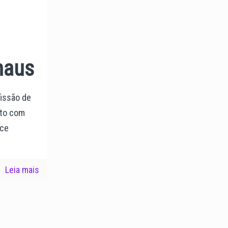
naus
fissão de
ito com
ece
Leia mais