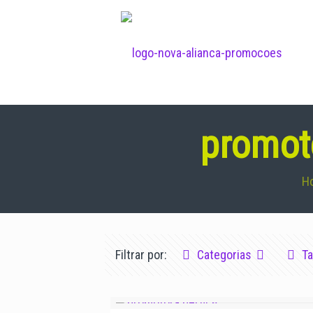
promot
H
Filtrar por:
Categorias
T