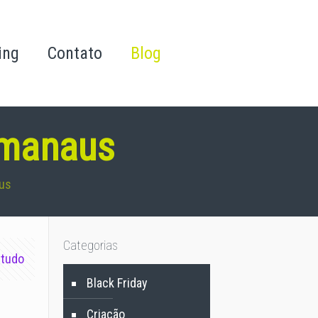
ing
Contato
Blog
 manaus
us
Categorias
 tudo
Black Friday
Criação