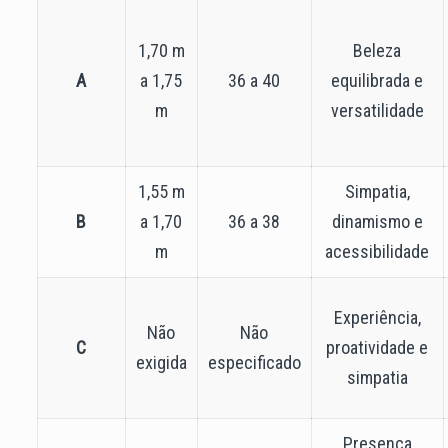
1,70 m
Beleza
A
a 1,75
36 a 40
equilibrada e
m
versatilidade
1,55 m
Simpatia,
B
a 1,70
36 a 38
dinamismo e
m
acessibilidade
Experiência,
Não
Não
C
proatividade e
exigida
especificado
simpatia
Presença