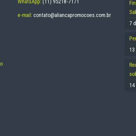
WhatsApp:
(11) 95218-7171
Fi
Sa
e-mail:
contato@aliancapromocoes.com.br
7 d
Per
13
no
Re
so
14