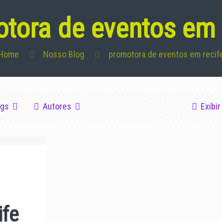
tora de eventos em 
Home
Nosso Blog
promotora de eventos em recif
ags
Autores
Exibir
ife