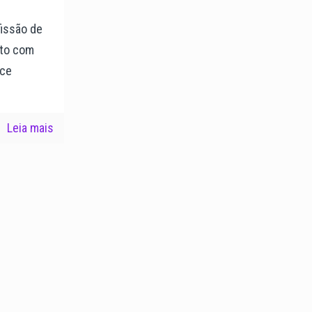
fissão de
ito com
ece
Leia mais