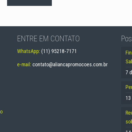
ENTRE EM CONTATO
Pos
WhatsApp:
(11) 95218-7171
Fi
Sa
e-mail:
contato@aliancapromocoes.com.br
7 d
Per
13
no
Re
so