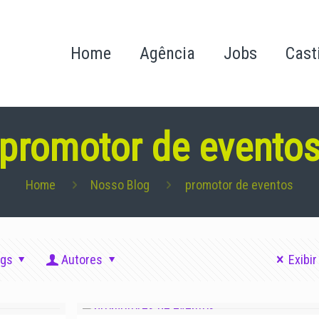
Home
Agência
Jobs
Cast
promotor de evento
Home
Nosso Blog
promotor de eventos
ags
Autores
Exibir