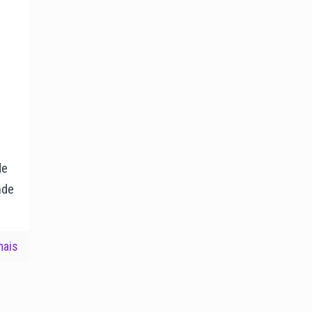
de
nde
mais