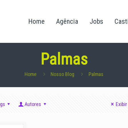
Home
Agência
Jobs
Cast
Palmas
Home
Nosso Blog
Palmas
ags
Autores
Exibir