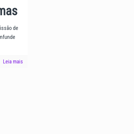
lmas
fissão de
onfunde
Leia mais