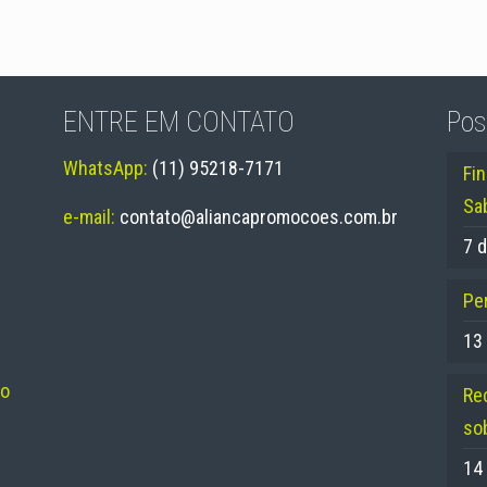
ENTRE EM CONTATO
Pos
WhatsApp:
(11) 95218-7171
Fi
Sa
e-mail:
contato@aliancapromocoes.com.br
7 d
Per
13
no
Re
so
14