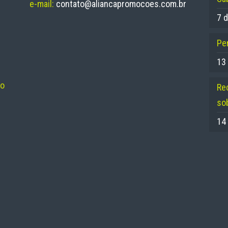
e-mail:
contato@aliancapromocoes.com.br
7 d
Per
13
no
Re
so
14