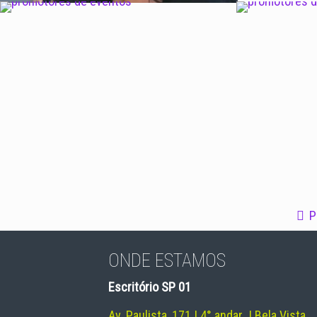
Promotora 6
Promotora 3
P
ONDE ESTAMOS
Escritório SP 01
Av. Paulista, 171 | 4° andar | Bela Vista