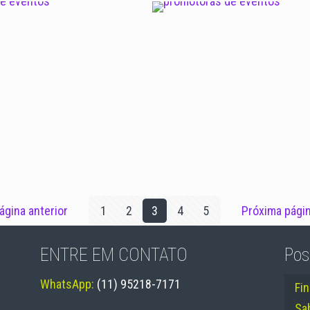
Promotora 5
Promotor 3
Promotora 2
Promotora 1
ágina anterior
1
2
3
4
5
Próxima pági
ENTRE EM CONTATO
Pos
WhatsApp:
(11) 95218-7171
Fi
Sa