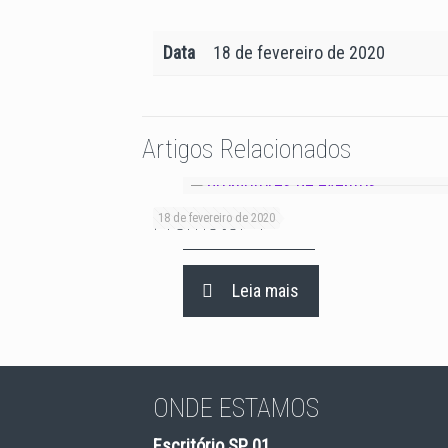
Data
18 de fevereiro de 2020
Artigos Relacionados
Promotor 4
Promotor 4
18 de fevereiro de 2020
Leia mais
ONDE ESTAMOS
Escritório SP 01