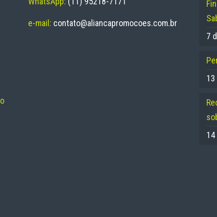
WhatsApp:
(11) 95218-7171
Fi
Sa
e-mail:
contato@aliancapromocoes.com.br
7 d
Per
13
no
Re
so
14