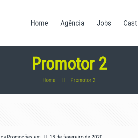
Home
Agência
Jobs
Cast
Promotor 2
Home
Promotor 2
nça Promoções
em
18 de fevereiro de 2020