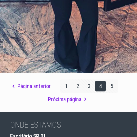
Recrutamento e Seleção
Página anterior
1
2
3
4
5
Próxima página
ONDE ESTAMOS
Escritório SP 01