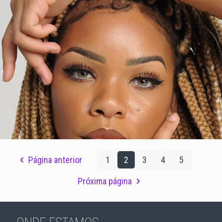
Promotora 7
Página anterior
1
2
3
4
5
Próxima página