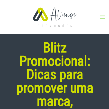
Blitz
Promocional:
Dicas para
promover uma
marca,