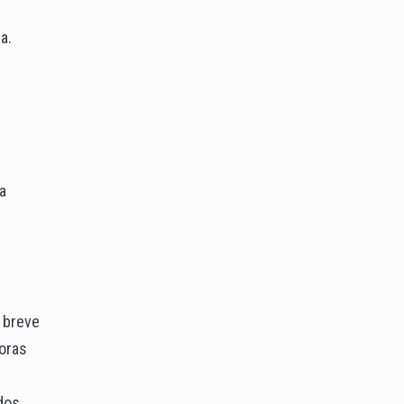
a.
a
 breve
horas
dos