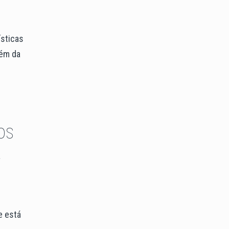
ísticas
lém da
o
os
a
e está