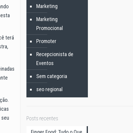
Marketing
ando
desta
Marketing
Promocional
cê terá
Promoter
tra,
Recepcionista de
Eventos
einadas
Sem categoria
ante
seo regional
ação.
dicas
o seu
Posts recentes
Finger Food: Tudo o Que