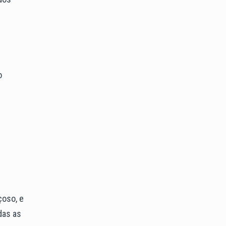
o
çoso, e
das as