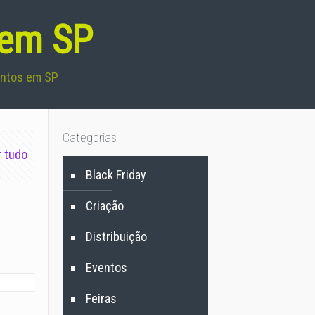
 em SP
entos em SP
Categorias
r tudo
Black Friday
Criação
Distribuição
Eventos
Feiras