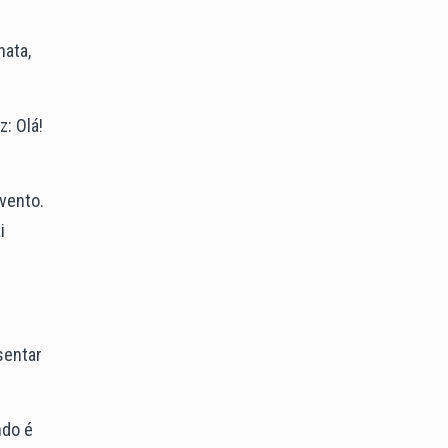
hata,
: Olá!
evento.
i
sentar
ndo é