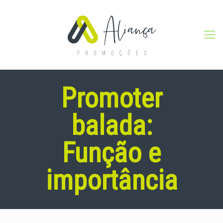
Promoter
balada:
Função e
importância