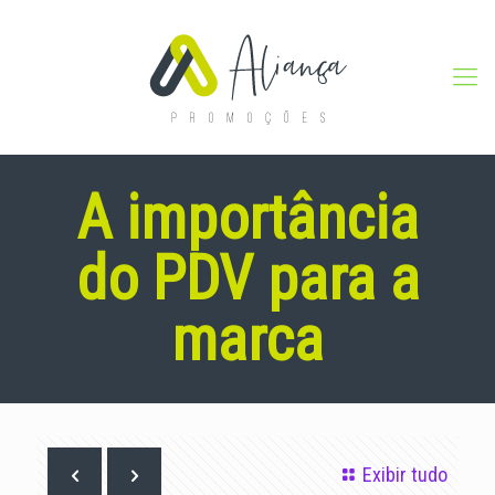
A importância
do PDV para a
marca
Exibir tudo