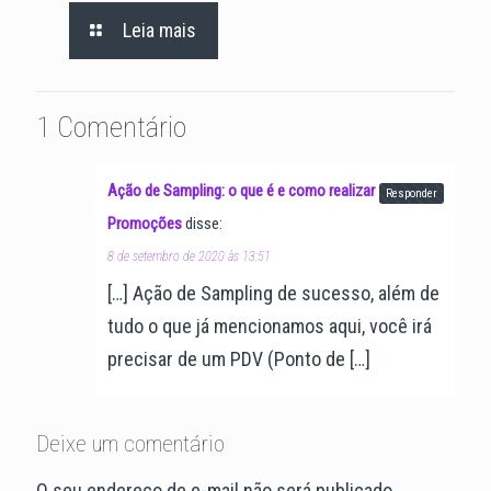
Leia mais
1 Comentário
Ação de Sampling: o que é e como realizar - Aliança
Responder
Promoções
disse:
8 de setembro de 2020 às 13:51
[…] Ação de Sampling de sucesso, além de
tudo o que já mencionamos aqui, você irá
precisar de um PDV (Ponto de […]
Deixe um comentário
O seu endereço de e-mail não será publicado.