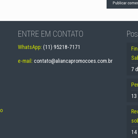
ENTRE EM CONTATO
Pos
WhatsApp:
(11) 95218-7171
Fi
Sa
e-mail:
contato@aliancapromocoes.com.br
7 d
Per
13
no
Re
so
14