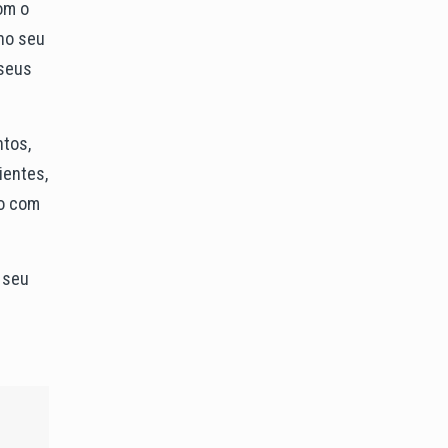
om o
 no seu
 seus
ntos,
ientes,
do com
 seu