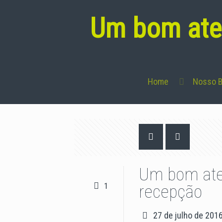
Um bom ate
Home
Nosso B
Um bom ate
1
recepção
27 de julho de 201