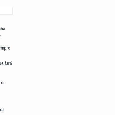
nha
.
sempre
ue fará
 de
rca