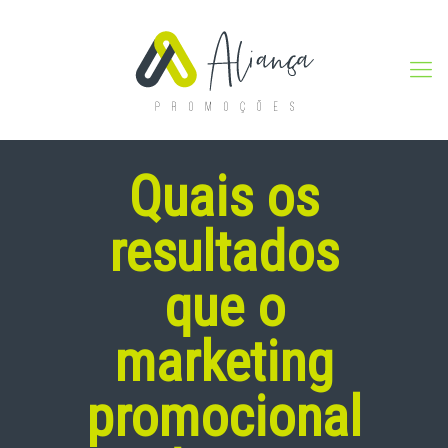
Quais os
resultados
que o
marketing
promocional