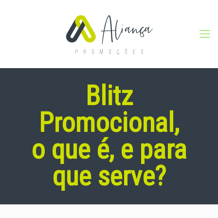
Blitz
Promocional,
o que é, e para
que serve?