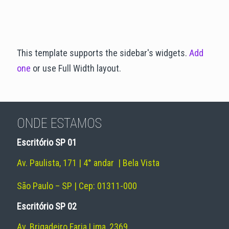
This template supports the sidebar's widgets.
Add
one
or use Full Width layout.
ONDE ESTAMOS
Escritório SP 01
Av. Paulista, 171 | 4° andar | Bela Vista
São Paulo – SP | Cep: 01311-000
Escritório SP 02
Av. Brigadeiro Faria Lima, 2369