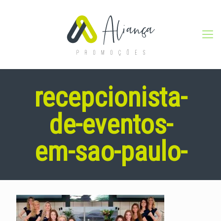
recepcionista-
de-eventos-
em-sao-paulo-