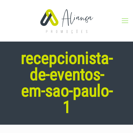
recepcionista-
de-eventos-
em-sao-paulo-
1