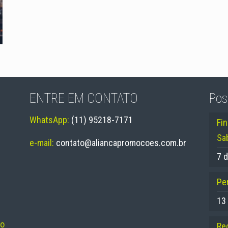
ENTRE EM CONTATO
Pos
WhatsApp:
(11) 95218-7171
Fi
Sa
e-mail:
contato@aliancapromocoes.com.br
7 d
Per
13
no
Re