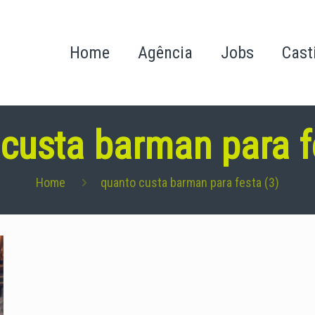
Home
Agência
Jobs
Cast
custa barman para f
Home
quanto custa barman para festa (3)