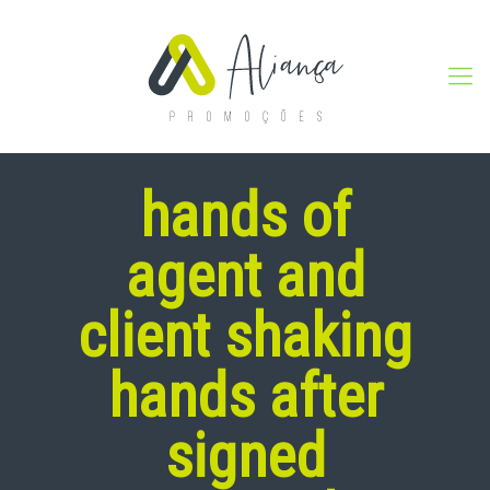
hands of
agent and
client shaking
hands after
signed