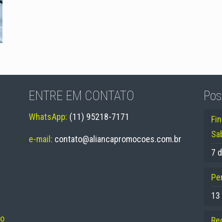
ENTRE EM CONTATO
Pos
WhatsApp:
(11) 95218-7171
Fi
Sa
e-mail:
contato@aliancapromocoes.com.br
7 d
Per
13
no
Re