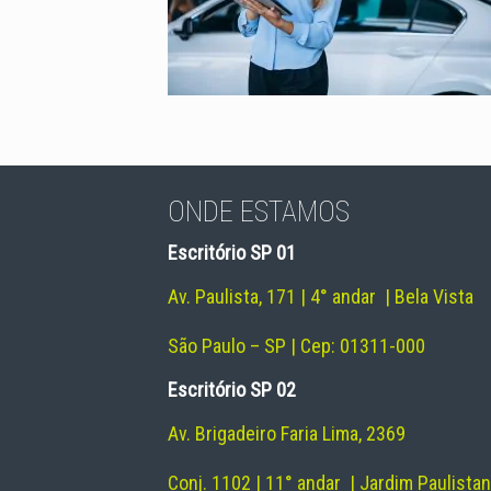
ONDE ESTAMOS
Escritório SP 01
Av. Paulista, 171 | 4° andar | Bela Vista
São Paulo – SP | Cep: 01311-000
Escritório SP 02
Av. Brigadeiro Faria Lima, 2369
Conj. 1102 | 11° andar | Jardim Paulista