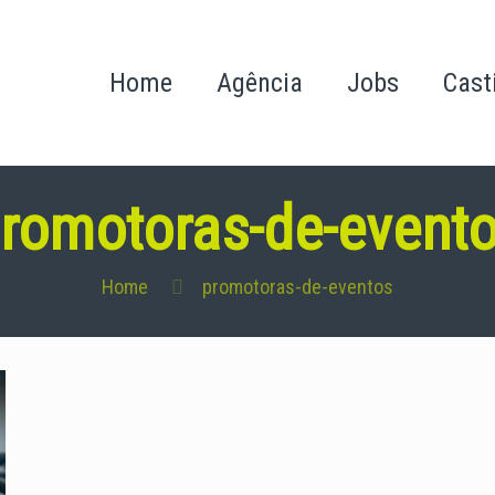
Home
Agência
Jobs
Cast
romotoras-de-event
Home
promotoras-de-eventos