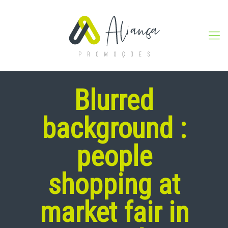
Blurred
background :
people
shopping at
market fair in