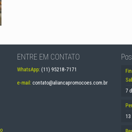
ENTRE EM CONTATO
Pos
WhatsApp:
(11) 95218-7171
Fi
Sa
e-mail:
contato@aliancapromocoes.com.br
7 d
Per
13
no
Re