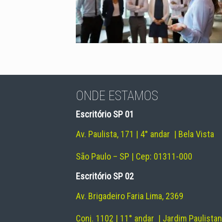
ONDE ESTAMOS
Escritório SP 01
Av. Paulista, 171 | 4° andar | Bela Vista
São Paulo – SP | Cep: 01311-000
Escritório SP 02
Av. Brigadeiro Faria Lima, 2369
Conj. 1102 | 11° andar | Jardim Paulista