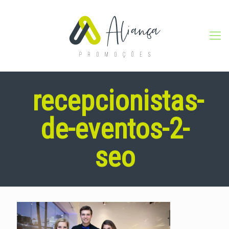
recepcionistas-
de-eventos-2-
seo