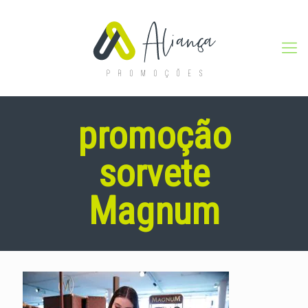
promoção
sorvete
Magnum