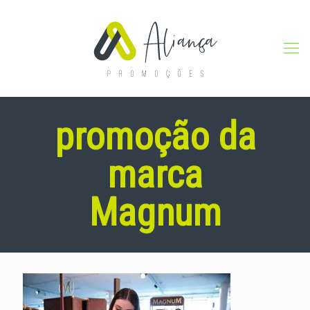
promoção da
marca
Magnum