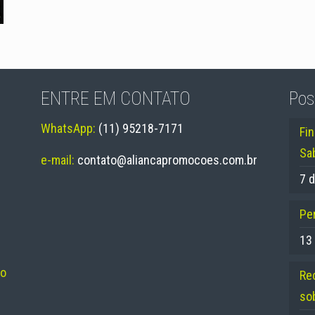
ENTRE EM CONTATO
Pos
WhatsApp:
(11) 95218-7171
Fi
Sa
e-mail:
contato@aliancapromocoes.com.br
7 d
Per
13
no
Re
so