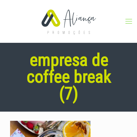
empresa de
coffee break
(7)