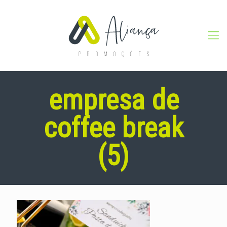
empresa de
coffee break
(5)