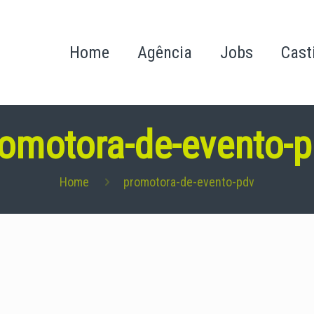
Home
Agência
Jobs
Cast
omotora-de-evento-
Home
promotora-de-evento-pdv