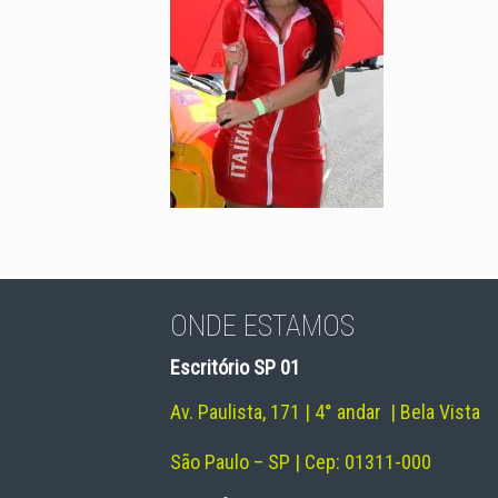
ONDE ESTAMOS
Escritório SP 01
Av. Paulista, 171 | 4° andar | Bela Vista
São Paulo – SP | Cep: 01311-000