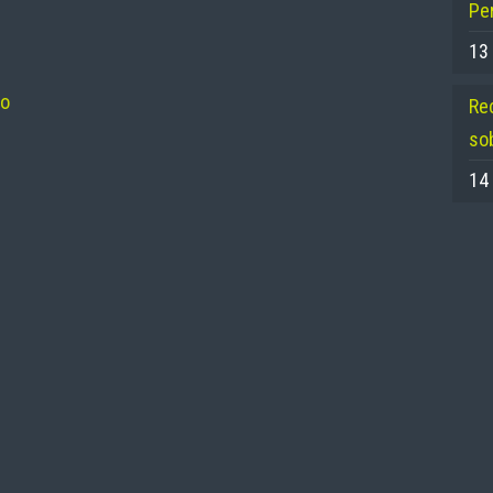
Per
13
no
Re
so
14