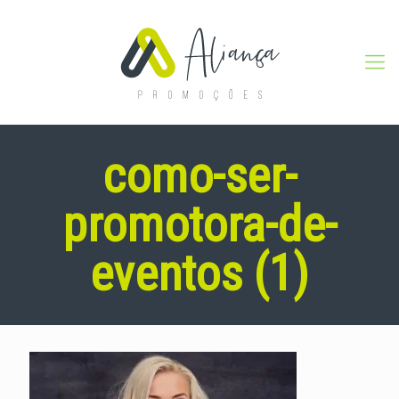
como-ser-
promotora-de-
eventos (1)