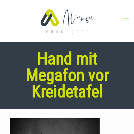
Hand mit
Megafon vor
Kreidetafel