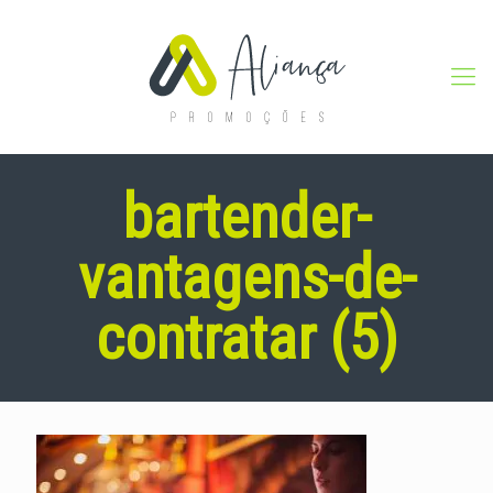
bartender-
vantagens-de-
contratar (5)