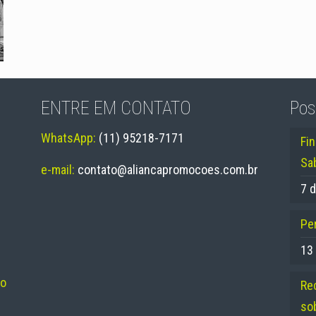
ENTRE EM CONTATO
Pos
WhatsApp:
(11) 95218-7171
Fi
Sa
e-mail:
contato@aliancapromocoes.com.br
7 d
Per
13
no
Re
so