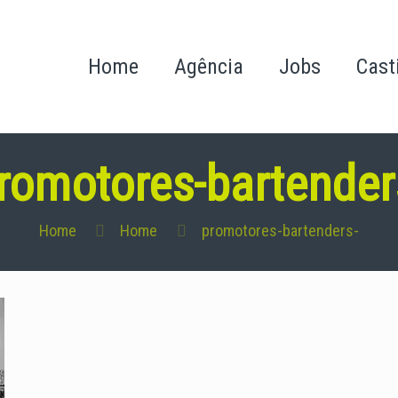
Home
Agência
Jobs
Cast
romotores-bartender
Home
Home
promotores-bartenders-