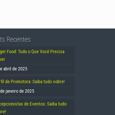
ts Recentes
nger Food: Tudo o Que Você Precisa
ber
e abril de 2025
fil de Promotora: Saiba tudo sobre!
 de janeiro de 2025
cepcionistas de Eventos: Saiba tudo
bre!